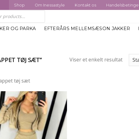
Shop
Om Inessastyle
Kontakt os
Handelsbetinge
KKER OG PARKA
EFTERÅRS MELLEMSÆSON JAKKER
PPET TØJ SÆT”
Viser et enkelt resultat
appet tøj sæt