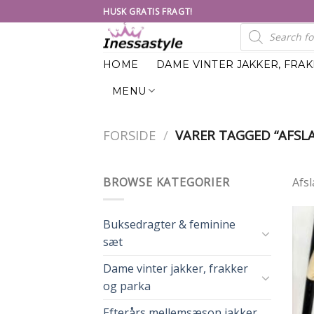
Skip
HUSK GRATIS FRAGT!
to
Products
search
content
HOME
DAME VINTER JAKKER, FRA
MENU
FORSIDE
/
VARER TAGGED “AFSLA
BROWSE KATEGORIER
Afsl
Buksedragter & feminine
sæt
Dame vinter jakker, frakker
og parka
Efterårs mellemsæson jakker