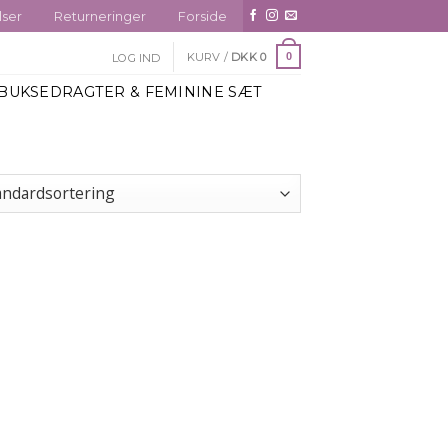
lser
Returneringer
Forside
KURV /
DKK
0
0
LOG IND
BUKSEDRAGTER & FEMININE SÆT