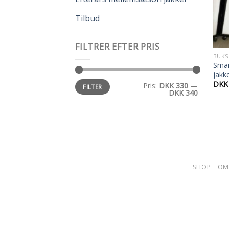
Tilbud
FILTRER EFTER PRIS
BUKS
Smar
jakk
DKK
Pris:
DKK 330
—
FILTER
DKK 340
SHOP
OM