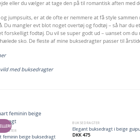
ejde eller du vælger at tage den på til romantisk aften med 
 og jumpsuits, er at de ofte er nemmere at få style sammen 
tå. Du mangler evt blot noget overtøj og fodtøj – så har du et
t forskelligt fodtøj. Du vil se super godt ud – uanset om d
jhælede sko. De fleste af mine buksedragter passer til årsti
her
så vild med buksedragter
BUKSEDRAGTER
ELLER!
Elegant buksedragt i beige guip
EDRAGTER
DKK
475
t feminin beige buksedragt