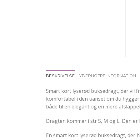
BESKRIVELSE
YDERLIGERE INFORMATION
Smart kort lyserød buksedragt, der vil 
komfortabel i den uanset om du hygger d
både til en elegant og en mere afslappet 
Dragten kommer i str S, M og L. Den er lav
En smart kort lyserød buksedragt, der h