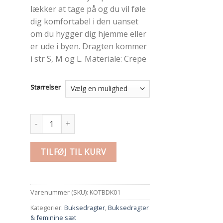
lækker at tage på og du vil føle
dig komfortabel i den uanset
om du hygger dig hjemme eller
er ude i byen. Dragten kommer
i str S, M og L. Materiale: Crepe
Størrelser
Smart kort lyserød buksedragt antal
TILFØJ TIL KURV
Varenummer (SKU):
KOTBDK01
Kategorier:
Buksedragter
,
Buksedragter
& feminine sæt