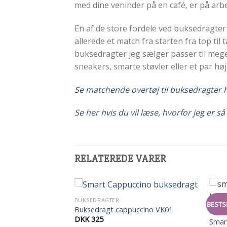
med dine veninder på en café, er på arb
En af de store fordele ved buksedragter
allerede et match fra starten fra top til 
buksedragter jeg sælger passer til mege
sneakers, smarte støvler eller et par hø
Se matchende overtøj til buksedragter 
Se her hvis du vil læse, hvorfor jeg er 
RELATEREDE VARER
BUKSEDRAGTER
BESTS
Buksedragt cappuccino VK01
BUKS
DKK
325
Smar