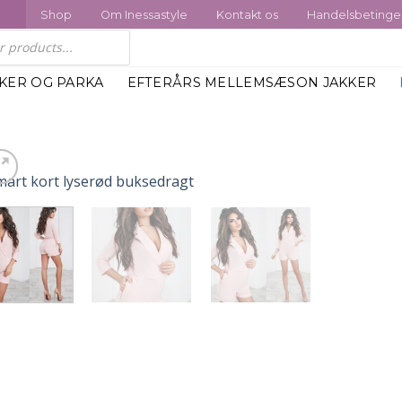
Shop
Om Inessastyle
Kontakt os
Handelsbetinge
KKER OG PARKA
EFTERÅRS MELLEMSÆSON JAKKER