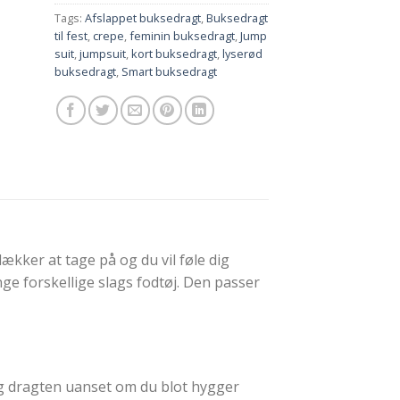
Tags:
Afslappet buksedragt
,
Buksedragt
til fest
,
crepe
,
feminin buksedragt
,
Jump
suit
,
jumpsuit
,
kort buksedragt
,
lyserød
buksedragt
,
Smart buksedragt
kker at tage på og du vil føle dig
ge forskellige slags fodtøj. Den passer
dig dragten uanset om du blot hygger