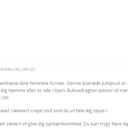
ANMELDELSER (0)
fremhæve dine feminine former. Denne lyserøde jumpsuit er læ
ig hjemme eller er ude i byen. Buksedragten passer til man
stil.
et i lækkert crepe stof som du vil føle dig tilpas i.
elt sikkert vil give dig opmærksomhed. Du kan trygt iføre 