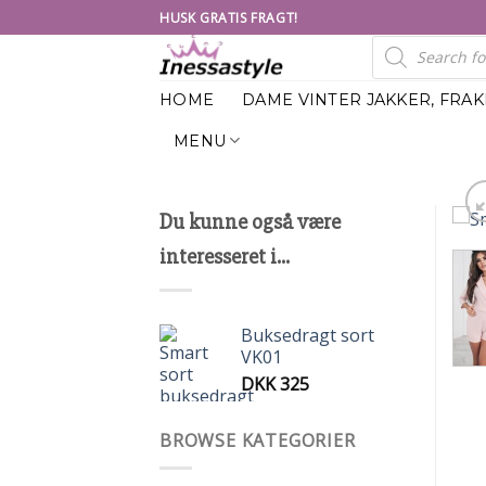
Skip
HUSK GRATIS FRAGT!
to
Products
search
content
HOME
DAME VINTER JAKKER, FRA
MENU
Du kunne også være
interesseret i...
Buksedragt sort
VK01
DKK
325
BROWSE KATEGORIER