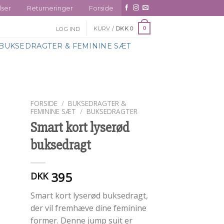
lser
Returneringer
Forside
KURV /
DKK
0
0
LOG IND
BUKSEDRAGTER & FEMININE SÆT
FORSIDE
/
BUKSEDRAGTER &
FEMININE SÆT
/
BUKSEDRAGTER
Smart kort lyserød
buksedragt
395
DKK
Smart kort lyserød buksedragt,
der vil fremhæve dine feminine
former. Denne jump suit er